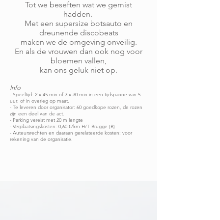
Tot we beseften wat we gemist
hadden.
Met een supersize botsauto en
dreunende discobeats
maken we de omgeving onveilig.
En a
ls de vrou
wen dan ook nog voor
bloemen vallen,
kan
ons geluk niet op.
In
fo
- Sp
eeltijd: 2 x 45 min of 3 x 30 min in een tijdspanne van 5
uur; of in overleg op maat.
- Te leveren door organisator: 60 goedkope rozen, de rozen
zijn een deel van de act.
- Parking vereist met 20 m lengte
- Verplaatsingskosten: 0,60 €/km H/T Brugge (B)
- Auteursrechten en daaraan gerelateerde kosten: voor
rekening van de organisatie.