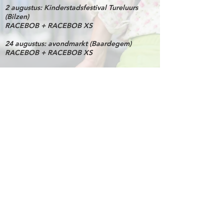
2 augustus: Kinderstadsfestival Tureluurs
(Bilzen)
RACEBOB + RACEBOB XS​
24 augustus: avondmarkt (Baardegem)
RACEBOB + RACEBOB XS​
19 september: Hoofddorp
RACEBOB of RACEBOB XS​
4 oktober: Ezelsfeesten (Kuurne)
RACEBOB + RACEBOB XS​
10 oktober: Jaarmarkt (Breendonk)
RACEBOB + RACEBOB XS​