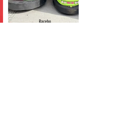
Racebo
b XS
Racebob heeft een kleintje gebaard. De
Racebob XS: klein, maar fijn, of zo zou het
toch moeten zijn...
Meer info