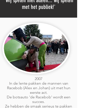
'Wij spelen niet alleen... wij spelen
met het publiek!'
2007
In de lente pakken de mannen van
Racebob (Alex en Johan) uit met hun
eerste act.
De botsauto 'de Racebob' wordt een
succes.
Ze hebben de smaak serieus te pakken